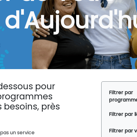
e d'Aujourd'h
i-dessous pour
Filtrer par
t programmes
programm
 besoins, près
Filtrer par l
Filtrer par v
 pas un service