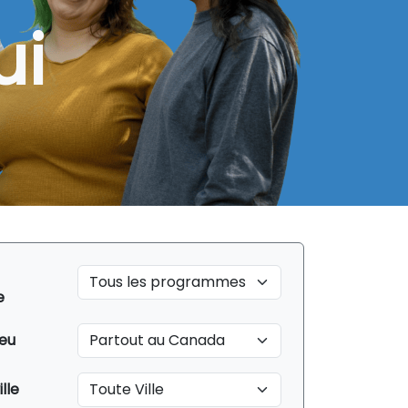
ui
e
ieu
ille