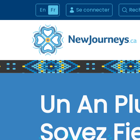
En
Fr
Se connecter
Rec
Un An Pl
Soyez Fi