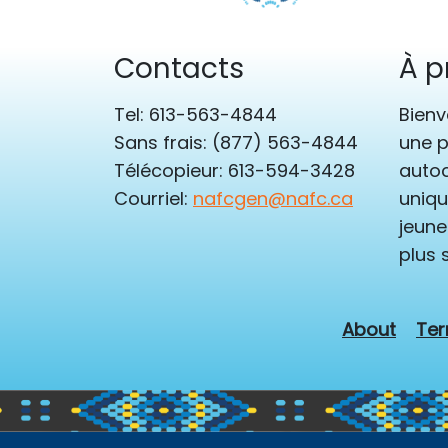
Contacts
À p
Tel: 613-563-4844
Bienv
Sans frais: (877) 563-4844
une p
Télécopieur: 613-594-3428
autoc
Courriel:
nafcgen@nafc.ca
uniqu
jeune
plus 
About
Ter