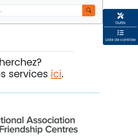
Outils
Liste de contrôle
cherchez?
os services
ici
.