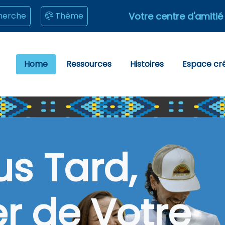
Votre centre d'amitié
herche
Thème
Home
Ressources
Histoires
Espace cré
us Tard,
er de Votre