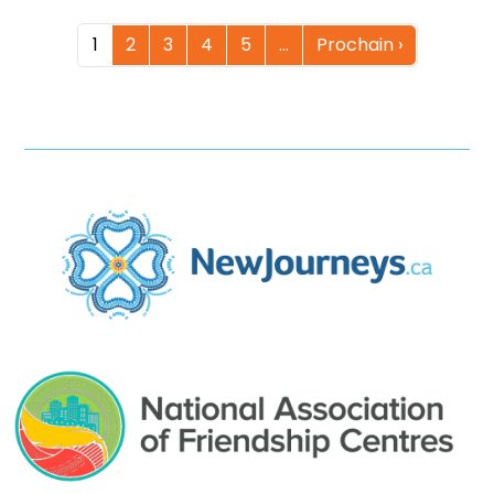
1
2
3
4
5
…
Prochain ›