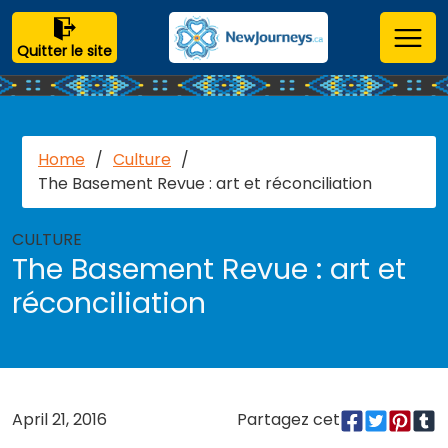
Quitter le site
Home
/
Culture
/
The Basement Revue : art et réconciliation
CULTURE
The Basement Revue : art et
réconciliation
April 21, 2016
Partagez cet